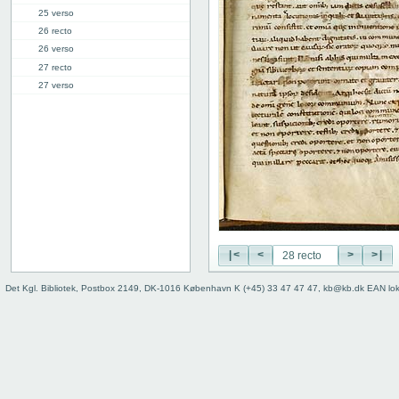
25 verso
26 recto
26 verso
27 recto
27 verso
28 recto
28 verso
29 recto
29 verso
30 recto
30 verso
31 recto
31 verso
32 recto
|<
<
>
>|
32 verso
33 recto
Det Kgl. Bibliotek, Postbox 2149, DK-1016 København K (+45) 33 47 47 47, kb@kb.dk EAN lo
33 verso
34 recto
34 verso
35 recto
35 verso
36 recto