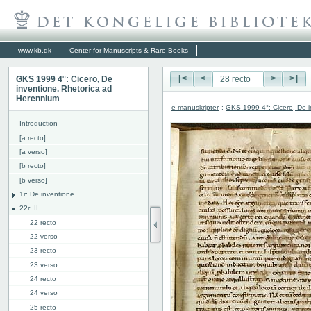
www.kb.dk
Center for Manuscripts & Rare Books
GKS 1999 4°: Cicero, De
|<
<
>
>|
inventione. Rhetorica ad
Herennium
e-manuskripter
:
GKS 1999 4°: Cicero, De i
Introduction
[a recto]
[a verso]
[b recto]
[b verso]
1r: De inventione
22r: II
22 recto
22 verso
23 recto
23 verso
24 recto
24 verso
25 recto