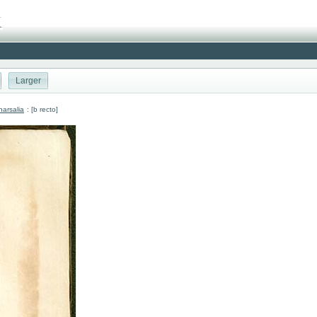
Larger
arsalia
: [b recto]