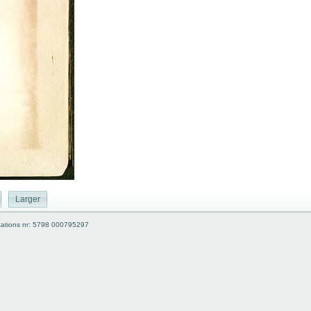
Larger
kations nr: 5798 000795297