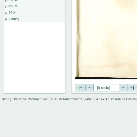
81r: IX
95r: X
101v
Binding
|<
<
>
>|
Det Kgl. Bibliotek, Postbox 2149, DK-1016 København K (+45) 33 47 47 47, kb@kb.dk EAN lo