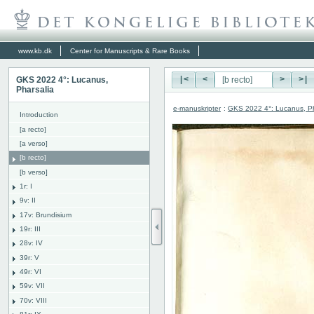
www.kb.dk
Center for Manuscripts & Rare Books
GKS 2022 4°: Lucanus,
|<
<
>
>|
Pharsalia
e-manuskripter
:
GKS 2022 4°: Lucanus, Ph
Introduction
[a recto]
[a verso]
[b recto]
[b verso]
1r: I
9v: II
17v: Brundisium
19r: III
28v: IV
39r: V
49r: VI
59v: VII
70v: VIII