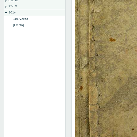
81r: IX
95r: X
101v
101 verso
[I recto]
[I verso]
[II recto]
[II verso]
Binding