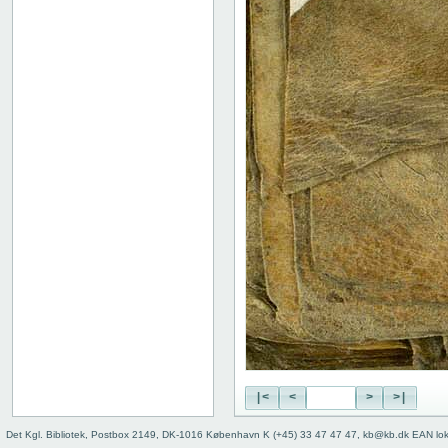
|<
<
>
>|
Det Kgl. Bibliotek, Postbox 2149, DK-1016 København K (+45) 33 47 47 47, kb@kb.dk EAN lo