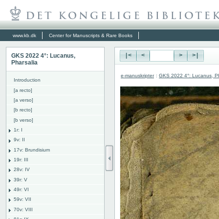
www.kb.dk
Center for Manuscripts & Rare Books
GKS 2022 4°: Lucanus,
|<
<
>
>|
Pharsalia
e-manuskripter
:
GKS 2022 4°: Lucanus, Ph
Introduction
[a recto]
[a verso]
[b recto]
[b verso]
1r: I
9v: II
17v: Brundisium
19r: III
28v: IV
39r: V
49r: VI
59v: VII
70v: VIII