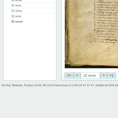
30 verso
31 recto
31 verso
32 recto
32 verso
33 recto
33 verso
34 recto
34 verso
35 recto
35 verso
36 recto
36 verso
37 recto
37 verso
|<
<
>
>|
38 recto
Det Kgl. Bibliotek, Postbox 2149, DK-1016 København K (+45) 33 47 47 47, kb@kb.dk EAN lo
38 verso
39r: V
49r: VI
59v: VII
70v: VIII
81r: IX