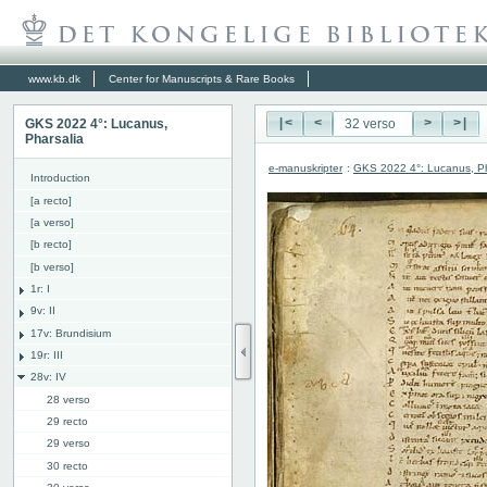
www.kb.dk
Center for Manuscripts & Rare Books
GKS 2022 4°: Lucanus,
|<
<
>
>|
Pharsalia
e-manuskripter
:
GKS 2022 4°: Lucanus, Ph
Introduction
[a recto]
[a verso]
[b recto]
[b verso]
1r: I
9v: II
17v: Brundisium
19r: III
28v: IV
28 verso
29 recto
29 verso
30 recto