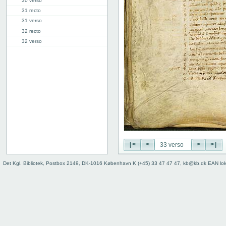
30 verso
31 recto
31 verso
32 recto
32 verso
33 recto
33 verso
34 recto
34 verso
35 recto
35 verso
36 recto
36 verso
37 recto
37 verso
|<
<
>
>|
38 recto
Det Kgl. Bibliotek, Postbox 2149, DK-1016 København K (+45) 33 47 47 47, kb@kb.dk EAN lo
38 verso
39r: V
49r: VI
59v: VII
70v: VIII
81r: IX