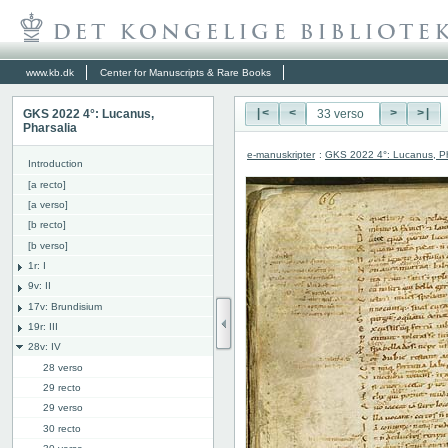
www.kb.dk
Center for Manuscripts & Rare Books
GKS 2022 4°: Lucanus,
|<
<
>
>|
Pharsalia
e-manuskripter
:
GKS 2022 4°: Lucanus, Ph
Introduction
[a recto]
[a verso]
[b recto]
[b verso]
1r: I
9v: II
17v: Brundisium
19r: III
28v: IV
28 verso
29 recto
29 verso
30 recto