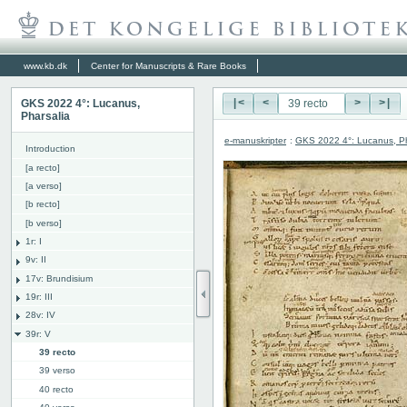
www.kb.dk
Center for Manuscripts & Rare Books
GKS 2022 4°: Lucanus,
|<
<
>
>|
Pharsalia
e-manuskripter
:
GKS 2022 4°: Lucanus, Ph
Introduction
[a recto]
[a verso]
[b recto]
[b verso]
1r: I
9v: II
17v: Brundisium
19r: III
28v: IV
39r: V
39 recto
39 verso
40 recto