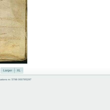
Larger
XL
kations nr: 5798 000795297