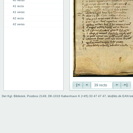
40 verso
41 recto
41 verso
42 recto
42 verso
43 recto
43 verso
44 recto
44 verso
45 recto
45 verso
46 recto
46 verso
47 recto
47 verso
|<
<
>
>|
48 recto
Det Kgl. Bibliotek, Postbox 2149, DK-1016 København K (+45) 33 47 47 47, kb@kb.dk EAN lo
48 verso
49r: VI
59v: VII
70v: VIII
81r: IX
95r: X