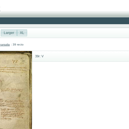
Larger
XL
arsalia
: 39 recto
39r: V