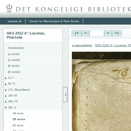
www.kb.dk
Center for Manuscripts & Rare Books
GKS 2022 4°: Lucanus,
|<
<
>
>|
Pharsalia
e-manuskripter
:
GKS 2022 4°: Lucanus, Ph
Introduction
[a recto]
[a verso]
[b recto]
[b verso]
1r: I
9v: II
17v: Brundisium
19r: III
28v: IV
39r: V
39 recto
39 verso
40 recto