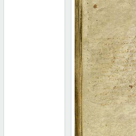
101v
Binding