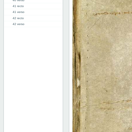
40 verso
41 recto
41 verso
42 recto
42 verso
43 recto
43 verso
44 recto
44 verso
45 recto
45 verso
46 recto
46 verso
47 recto
47 verso
48 recto
48 verso
49r: VI
59v: VII
70v: VIII
81r: IX
95r: X