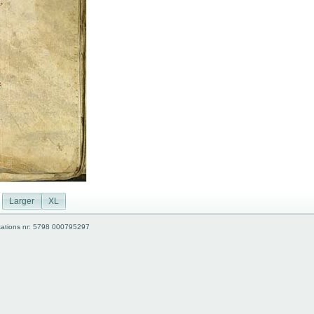
Larger
XL
kations nr: 5798 000795297