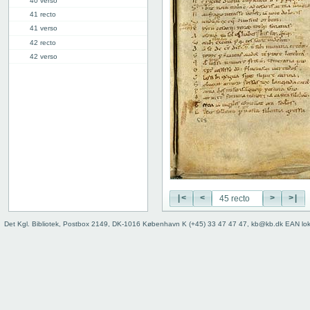
40 verso
41 recto
41 verso
42 recto
42 verso
43 recto
43 verso
44 recto
44 verso
45 recto
45 verso
46 recto
46 verso
47 recto
47 verso
|<
<
>
>|
48 recto
Det Kgl. Bibliotek, Postbox 2149, DK-1016 København K (+45) 33 47 47 47, kb@kb.dk EAN lo
48 verso
49r: VI
59v: VII
70v: VIII
81r: IX
95r: X