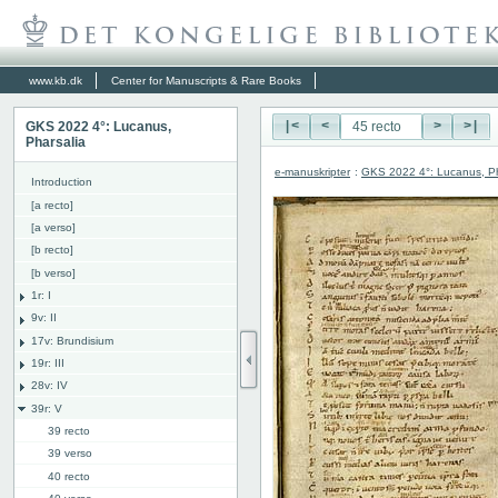
www.kb.dk
Center for Manuscripts & Rare Books
GKS 2022 4°: Lucanus,
|<
<
>
>|
Pharsalia
e-manuskripter
:
GKS 2022 4°: Lucanus, Ph
Introduction
[a recto]
[a verso]
[b recto]
[b verso]
1r: I
9v: II
17v: Brundisium
19r: III
28v: IV
39r: V
39 recto
39 verso
40 recto