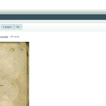
Larger
XL
arsalia
: 45 recto