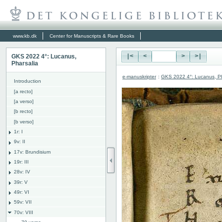
www.kb.dk
Center for Manuscripts & Rare Books
GKS 2022 4°: Lucanus,
|<
<
>
>|
Pharsalia
e-manuskripter
:
GKS 2022 4°: Lucanus, Ph
Introduction
[a recto]
[a verso]
[b recto]
[b verso]
1r: I
9v: II
17v: Brundisium
19r: III
28v: IV
39r: V
49r: VI
59v: VII
70v: VIII