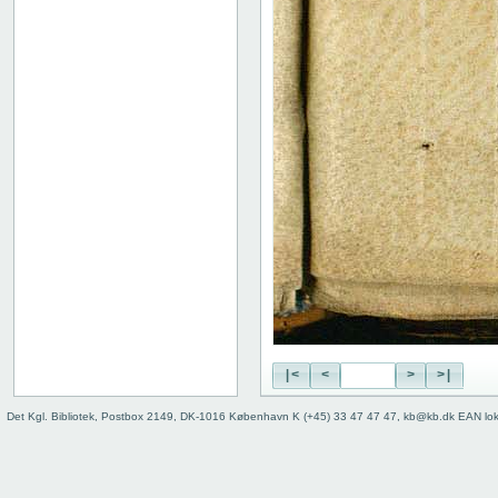
|<
<
>
>|
Det Kgl. Bibliotek, Postbox 2149, DK-1016 København K (+45) 33 47 47 47, kb@kb.dk EAN lo