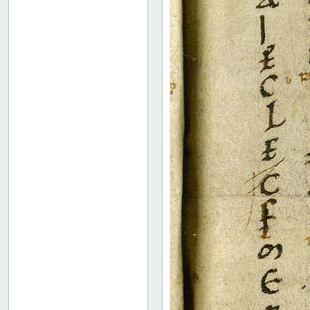
95r: X
101v
Binding