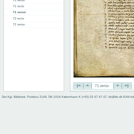
70 verso
71 recto
71 verso
72 recto
72 verso
73 recto
73 verso
74 recto
74 verso
75 recto
75 verso
76 recto
76 verso
77 recto
77 verso
|<
<
>
>|
78 recto
Det Kgl. Bibliotek, Postbox 2149, DK-1016 København K (+45) 33 47 47 47, kb@kb.dk EAN lo
78 verso
79 recto
79 verso
80 recto
80 verso
81r: IX