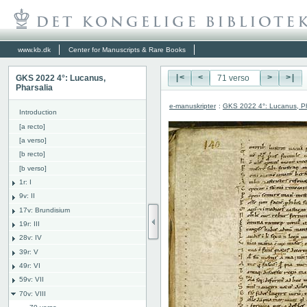
www.kb.dk
Center for Manuscripts & Rare Books
GKS 2022 4°: Lucanus,
|<
<
>
>|
Pharsalia
e-manuskripter
:
GKS 2022 4°: Lucanus, Ph
Introduction
[a recto]
[a verso]
[b recto]
[b verso]
1r: I
9v: II
17v: Brundisium
19r: III
28v: IV
39r: V
49r: VI
59v: VII
70v: VIII