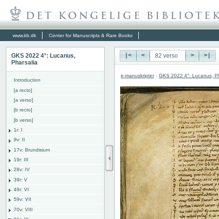
www.kb.dk
Center for Manuscripts & Rare Books
GKS 2022 4°: Lucanus,
|<
<
>
>|
Pharsalia
e-manuskripter
:
GKS 2022 4°: Lucanus, Ph
Introduction
[a recto]
[a verso]
[b recto]
[b verso]
1r: I
9v: II
17v: Brundisium
19r: III
28v: IV
39r: V
49r: VI
59v: VII
70v: VIII