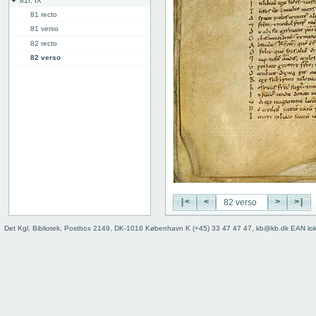
81r: IX
81 recto
81 verso
82 recto
82 verso
83 recto
83 verso
84 recto
84 verso
85 recto
85 verso
86 recto
86 verso
87 recto
87 verso
|<
<
>
>|
88 recto
Det Kgl. Bibliotek, Postbox 2149, DK-1016 København K (+45) 33 47 47 47, kb@kb.dk EAN lo
88 verso
89 recto
89 verso
90 recto
90 verso
91 recto
91 verso