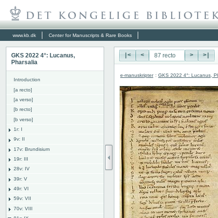
www.kb.dk
Center for Manuscripts & Rare Books
GKS 2022 4°: Lucanus,
|<
<
>
>|
Pharsalia
e-manuskripter
:
GKS 2022 4°: Lucanus, Ph
Introduction
[a recto]
[a verso]
[b recto]
[b verso]
1r: I
9v: II
17v: Brundisium
19r: III
28v: IV
39r: V
49r: VI
59v: VII
70v: VIII