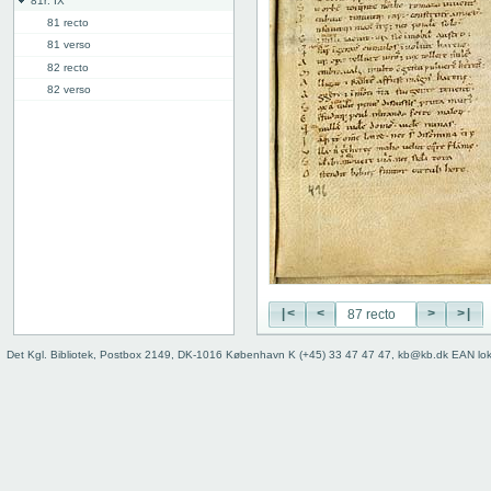
81r: IX
81 recto
81 verso
82 recto
82 verso
83 recto
83 verso
84 recto
84 verso
85 recto
85 verso
86 recto
86 verso
87 recto
87 verso
|<
<
>
>|
88 recto
Det Kgl. Bibliotek, Postbox 2149, DK-1016 København K (+45) 33 47 47 47, kb@kb.dk EAN lo
88 verso
89 recto
89 verso
90 recto
90 verso
91 recto
91 verso