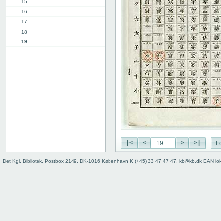
15
16
17
18
19
20
21
22
23
24
25
26
27
28
29
|<
<
>
>|
Fo
30
Det Kgl. Bibliotek, Postbox 2149, DK-1016 København K (+45) 33 47 47 47, kb@kb.dk EAN lo
31
32
33
34
35
36