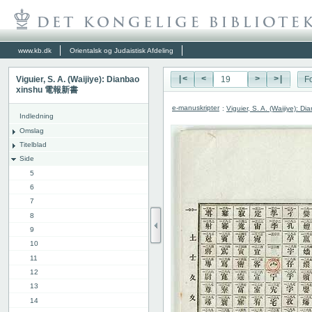
www.kb.dk
Orientalsk og Judaistisk Afdeling
Viguier, S. A. (Waijiye): Dianbao
|<
<
>
>|
Fo
xinshu 電報新書
e-manuskripter
:
Viguier, S. A. (Waijiye):
Indledning
Omslag
Titelblad
Side
5
6
7
8
9
10
11
12
13
14