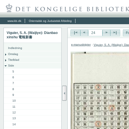
www.kb.dk
Orientalsk og Judaistisk Afdeling
Viguier, S. A. (Waijiye): Dianbao
|<
<
>
>|
Fo
xinshu 電報新書
e-manuskripter
:
Viguier, S. A. (Waijiye):
Indledning
Omslag
Titelblad
Side
5
6
7
8
9
10
11
12
13
14