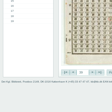
15
16
17
18
19
20
21
22
23
24
25
26
27
28
29
|<
<
>
>|
Fo
30
Det Kgl. Bibliotek, Postbox 2149, DK-1016 København K (+45) 33 47 47 47, kb@kb.dk EAN lo
31
32
33
34
35
36