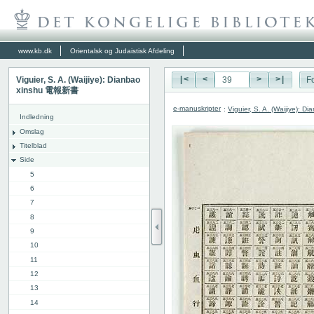
www.kb.dk
Orientalsk og Judaistisk Afdeling
Viguier, S. A. (Waijiye): Dianbao
|<
<
>
>|
Fo
xinshu 電報新書
e-manuskripter
:
Viguier, S. A. (Waijiye):
Indledning
Omslag
Titelblad
Side
5
6
7
8
9
10
11
12
13
14