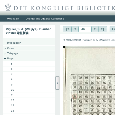
www.kb.dk
Oriental and Judaica Collections
Viguier, S. A. (Waijiye): Dianbao
|<
<
>
>|
E
xinshu 電報新書
e-manuskripter
:
Viguier, S. A. (Waijiye):
Introduction
Cover
Titlepage
Page
5
6
7
8
9
10
11
12
13
14