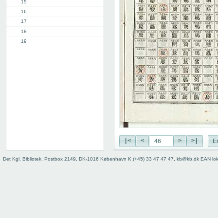
15
16
17
18
19
20
21
22
23
24
25
26
27
28
29
|<
<
>
>|
E
30
Det Kgl. Bibliotek, Postbox 2149, DK-1016 København K (+45) 33 47 47 47, kb@kb.dk EAN lo
31
32
33
34
35
36