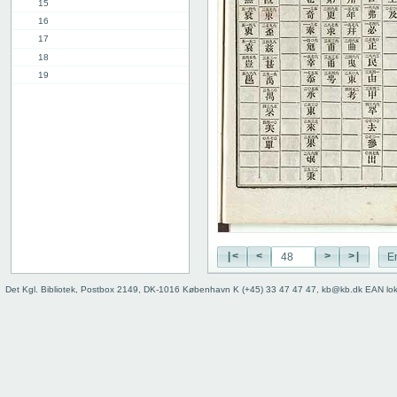
15
16
17
18
19
20
21
22
23
24
25
26
27
28
29
|<
<
>
>|
E
30
Det Kgl. Bibliotek, Postbox 2149, DK-1016 København K (+45) 33 47 47 47, kb@kb.dk EAN lo
31
32
33
34
35
36