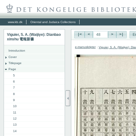
www.kb.dk
Oriental and Judaica Collections
Viguier, S. A. (Waijiye): Dianbao
|<
<
>
>|
E
xinshu 電報新書
e-manuskripter
:
Viguier, S. A. (Waijiye):
Introduction
Cover
Titlepage
Page
5
6
7
8
9
10
11
12
13
14