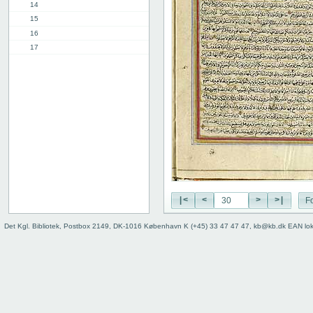
14
15
16
17
18
19
20
21
22
23
24
25
26
27
|<
<
>
>|
Fo
28
29
Det Kgl. Bibliotek, Postbox 2149, DK-1016 København K (+45) 33 47 47 47, kb@kb.dk EAN lo
30
31
32
33
34
35