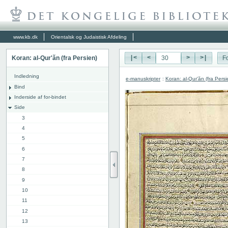
www.kb.dk
Orientalsk og Judaistisk Afdeling
Koran: al-Qur'ăn (fra Persien)
|<
<
>
>|
Fo
Indledning
e-manuskripter
:
Koran: al-Qur'ăn (fra Persi
Bind
Inderside af for-bindet
Side
3
4
5
6
7
8
9
10
11
12
13