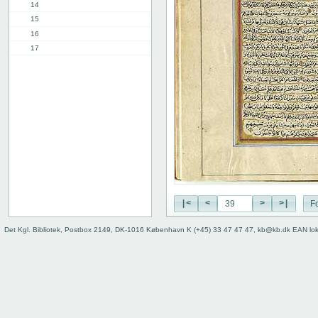
14
15
16
17
18
19
20
21
22
23
24
25
26
27
|<
<
>
>|
Fo
28
29
Det Kgl. Bibliotek, Postbox 2149, DK-1016 København K (+45) 33 47 47 47, kb@kb.dk EAN lo
30
31
32
33
34
35