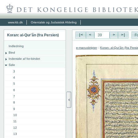
www.kb.dk
Orientalsk og Judaistisk Afdeling
Koran: al-Qur'ăn (fra Persien)
|<
<
>
>|
Fo
Indledning
e-manuskripter
:
Koran: al-Qur'ăn (fra Persi
Bind
Inderside af for-bindet
Side
3
4
5
6
7
8
9
10
11
12
13