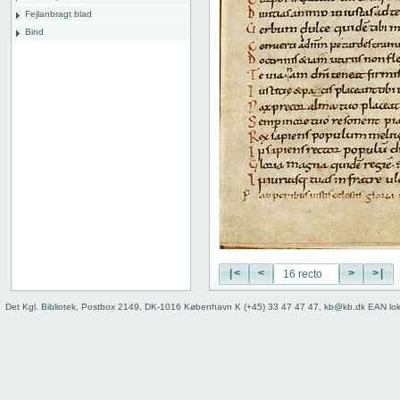
Fejlanbragt blad
Bind
|<
<
>
>|
Det Kgl. Bibliotek, Postbox 2149, DK-1016 København K (+45) 33 47 47 47, kb@kb.dk EAN lo