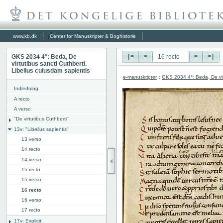
www.kb.dk
Center for Manuskripter & Boghistorie
GKS 2034 4°: Beda, De
|<
<
>
>|
virtutibus sancti Cuthberti.
Libellus cuiusdam sapientis
e-manuskripter
:
GKS 2034 4°: Beda, De virt
Indledning
A recto
A verso
"De virtutibus Cuthberti"
13v: "Libellus sapientis"
13 verso
14 recto
14 verso
15 recto
15 verso
16 recto
16 verso
17 recto
17v: Explicit