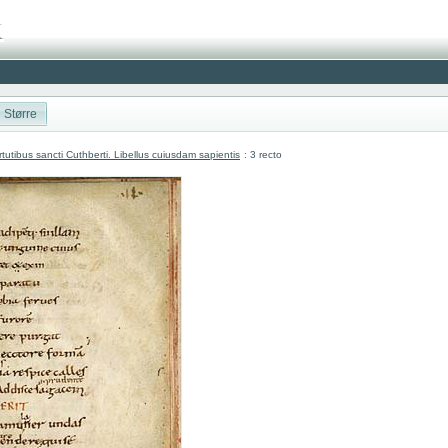
Større
utibus sancti Cuthberti. Libellus cuiusdam sapientis
: 3 recto