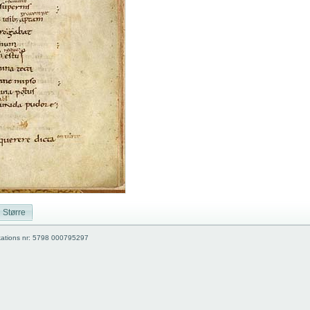
Større
kations nr: 5798 000795297