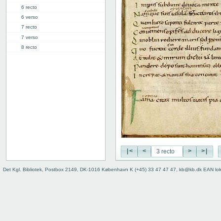
6 recto
6 verso
7 recto
7 verso
8 recto
8 verso
9 recto
9 verso
10 recto
10 verso
11 recto
11 verso
12 recto
12 verso
13 recto
|<
<
>
>|
13v: "Libellus sapientis"
17v: Explicit
Det Kgl. Bibliotek, Postbox 2149, DK-1016 København K (+45) 33 47 47 47, kb@kb.dk EAN lo
Fejlanbragt blad
Bind