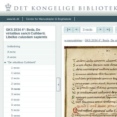
www.kb.dk
Center for Manuskripter & Boghistorie
GKS 2034 4°: Beda, De
|<
<
>
>|
virtutibus sancti Cuthberti.
Libellus cuiusdam sapientis
e-manuskripter
:
GKS 2034 4°: Beda, De virt
Indledning
A recto
A verso
"De virtutibus Cuthberti"
1 recto
1 verso
2 recto
2 verso
3 recto
3 verso
4 recto
4 verso
5 recto
5 verso