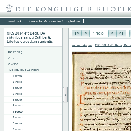
www.kb.dk
Center for Manuskripter & Boghistorie
GKS 2034 4°: Beda, De
|<
<
>
>|
virtutibus sancti Cuthberti.
Libellus cuiusdam sapientis
e-manuskripter
:
GKS 2034 4°: Beda, De virt
Indledning
A recto
A verso
"De virtutibus Cuthberti"
1 recto
1 verso
2 recto
2 verso
3 recto
3 verso
4 recto
4 verso
5 recto
5 verso