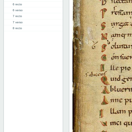
6 recto
6 verso
7 recto
7 verso
8 recto
8 verso
9 recto
9 verso
10 recto
10 verso
11 recto
11 verso
12 recto
12 verso
13 recto
13v: "Libellus sapientis"
17v: Explicit
Misplaced folio
Binding