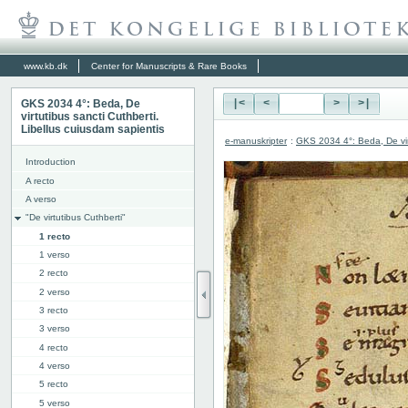
www.kb.dk
Center for Manuscripts & Rare Books
GKS 2034 4°: Beda, De
|<
<
>
>|
virtutibus sancti Cuthberti.
Libellus cuiusdam sapientis
e-manuskripter
:
GKS 2034 4°: Beda, De virt
Introduction
A recto
A verso
"De virtutibus Cuthberti"
1 recto
1 verso
2 recto
2 verso
3 recto
3 verso
4 recto
4 verso
5 recto
5 verso