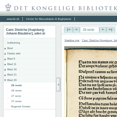
www.kb.dk
Center for Manuskripter & Boghistorie
Cato: Disticha [Augsburg:
|<
<
>
>|
Johann Blaubirer], uden år
Sjældne tryk
:
Cato: Disticha [Augsburg: Jo
Indledning
Bind
Første side
Blad 6
Blad 11
Blad 16
Blad 21
Blad 26
26 recto
26 verso
27 recto
27 verso
Bageste forsats