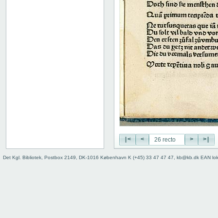
|<
<
>
>|
Det Kgl. Bibliotek, Postbox 2149, DK-1016 København K (+45) 33 47 47 47, kb@kb.dk EAN lo