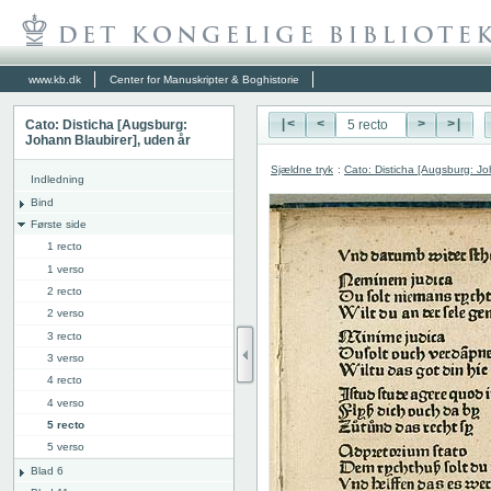
www.kb.dk
Center for Manuskripter & Boghistorie
Cato: Disticha [Augsburg:
|<
<
>
>|
Johann Blaubirer], uden år
Sjældne tryk
:
Cato: Disticha [Augsburg: Jo
Indledning
Bind
Første side
1 recto
1 verso
2 recto
2 verso
3 recto
3 verso
4 recto
4 verso
5 recto
5 verso
Blad 6