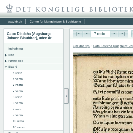
www.kb.dk
Center for Manuskripter & Boghistorie
Cato: Disticha [Augsburg:
|<
<
>
>|
Johann Blaubirer], uden år
Sjældne tryk
:
Cato: Disticha [Augsburg: Jo
Indledning
Bind
Første side
Blad 6
6 recto
6 verso
7 recto
7 verso
8 recto
8 verso
9 recto
9 verso
10 recto
10 verso