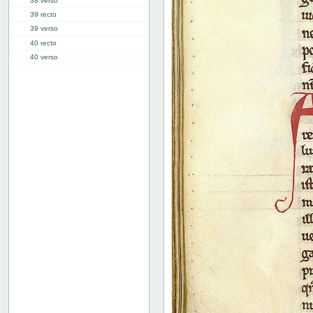
38 verso
39 recto
39 verso
40 recto
40 verso
41 recto
41 verso
42 recto
42 verso
43 recto
43v: VIII ("VII")
47v
Bind