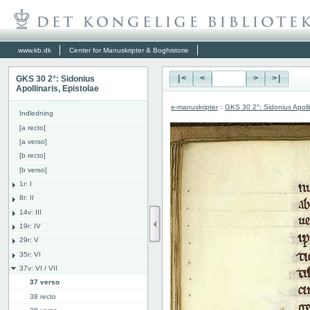
www.kb.dk
Center for Manuskripter & Boghistorie
GKS 30 2°: Sidonius
|<
<
>
>|
Apollinaris, Epistolae
e-manuskripter
:
GKS 30 2°: Sidonius Apolli
Indledning
[a recto]
[a verso]
[b recto]
[b verso]
1r: I
8r: II
14v: III
19r: IV
29r: V
35r: VI
37v: VI / VII
37 verso
38 recto