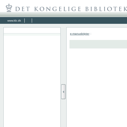
www.kb.dk
e-manuskripter
: