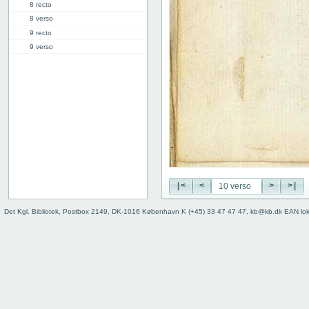
8 recto
8 verso
9 recto
9 verso
10 recto
10 verso
11 recto
11 verso
12 recto
12 verso
13 recto
13 verso
14 recto
|<
<
>
>|
14 verso
15 recto
Det Kgl. Bibliotek, Postbox 2149, DK-1016 København K (+45) 33 47 47 47, kb@kb.dk EAN lo
15 verso
16 recto
16 verso
17 recto
17 verso
18 recto
18 verso