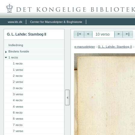
www.kb.dk
Center for Manuskripter & Boghistorie
G. L. Lahde: Stambog II
|<
<
>
>|
Indledning
e-manuskripter
:
G. L. Lahde: Stambog II
:
Bindets forside
1 recto
1 recto
1 verso
2 recto
2 verso
3 recto
3 verso
4 recto
4 verso
6 recto
6 verso
7 recto
7 verso