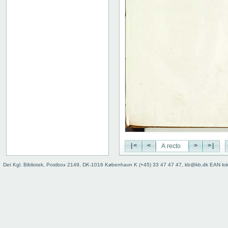
|<
<
>
>|
Det Kgl. Bibliotek, Postbox 2149, DK-1016 København K (+45) 33 47 47 47, kb@kb.dk EAN lo