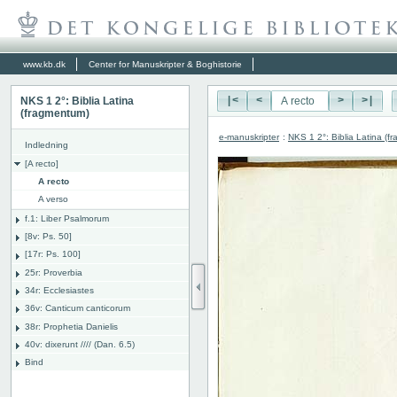
www.kb.dk
Center for Manuskripter & Boghistorie
NKS 1 2°: Biblia Latina
|<
<
>
>|
(fragmentum)
e-manuskripter
:
NKS 1 2°: Biblia Latina (f
Indledning
[A recto]
A recto
A verso
f.1: Liber Psalmorum
[8v: Ps. 50]
[17r: Ps. 100]
25r: Proverbia
34r: Ecclesiastes
36v: Canticum canticorum
38r: Prophetia Danielis
40v: dixerunt //// (Dan. 6.5)
Bind