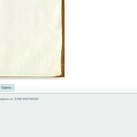
Større
kations nr: 5798 000795297