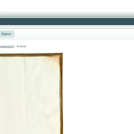
Større
ragmentum)
: A recto