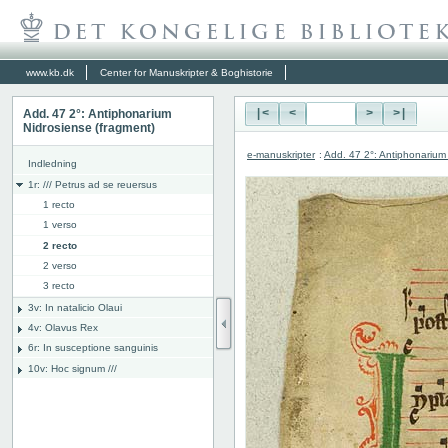
www.kb.dk
Center for Manuskripter & Boghistorie
Add. 47 2°: Antiphonarium
|<
<
>
>|
Nidrosiense (fragment)
e-manuskripter
:
Add. 47 2°: Antiphonarium
Indledning
1r: /// Petrus ad se reuersus
1 recto
1 verso
2 recto
2 verso
3 recto
3v: In natalicio Olaui
4v: Olavus Rex
6r: In susceptione sanguinis
10v: Hoc signum ///