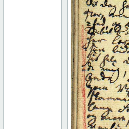
35
36
37
38
39
40
41
42
43
44
45
46
47
48
49
50
51
52
53
54
55
Bindets bagside