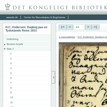
www.kb.dk
Center for Manuskripter & Boghistorie
H.C. Andersen: Dagbog paa en
|<
<
>
>|
Tydsklands Reise 1831
e-manuskripter
:
H.C. Andersen: Dagbog pa
Indledning
Bindets forside
Side 1
1
2
3
4
5
6
7
8
9
10
11