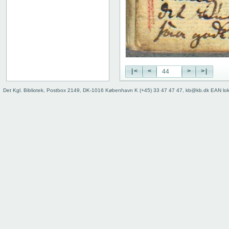
|<
<
>
>|
Det Kgl. Bibliotek, Postbox 2149, DK-1016 København K (+45) 33 47 47 47, kb@kb.dk EAN lo