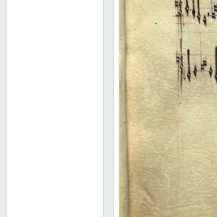
17 verso
18 recto
18 verso
19 recto
19 verso
20 recto
20 verso
21 recto
21 verso
22 recto
22 verso
23 recto
23 verso
24 recto
24 verso
25 recto
25 verso
26 recto
26 verso
27 recto
27 verso
28 recto