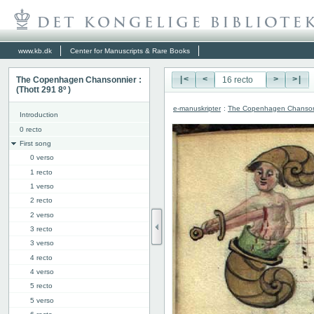
www.kb.dk
Center for Manuscripts & Rare Books
The Copenhagen Chansonnier :
|<
<
>
>|
(Thott 291 8º )
e-manuskripter
:
The Copenhagen Chansonni
Introduction
0 recto
First song
0 verso
1 recto
1 verso
2 recto
2 verso
3 recto
3 verso
4 recto
4 verso
5 recto
5 verso