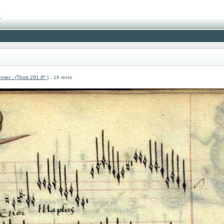
er : (Thott 291 8º )
: 16 recto