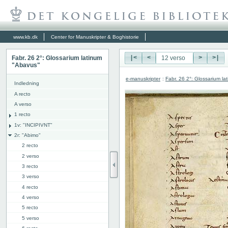
www.kb.dk
Center for Manuskripter & Boghistorie
Fabr. 26 2°: Glossarium latinum
|<
<
>
>|
"Abavus"
e-manuskripter
:
Fabr. 26 2°: Glossarium l
Indledning
A recto
A verso
1 recto
1v: "INCIPIVNT"
2r: "Abimo"
2 recto
2 verso
3 recto
3 verso
4 recto
4 verso
5 recto
5 verso