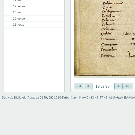
19 recto
19 verso
20 recto
20 verso
21 recto
21 verso
22 recto
22 verso
23 recto
23 verso
24 recto
24 verso
25 recto
25 verso
26 recto
|<
<
>
>|
26 verso
Det Kgl. Bibliotek, Postbox 2149, DK-1016 København K (+45) 33 47 47 47, kb@kb.dk EAN lo
27 recto
27v: "Crepidus" | [lakune]
28r: | "Defensio"
34r: D |
34v: | E
40v: E | F