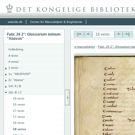
www.kb.dk
Center for Manuskripter & Boghistorie
Fabr. 26 2°: Glossarium latinum
|<
<
>
>|
"Abavus"
e-manuskripter
:
Fabr. 26 2°: Glossarium l
Indledning
A recto
A verso
1 recto
1v: "INCIPIVNT"
2r: "Abimo"
14r: A | B
16r: B | C
16 recto
16 verso
17 recto
17 verso
18 recto
18 verso