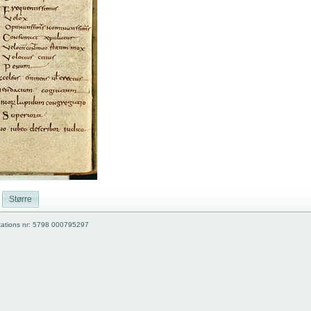
Større
kations nr: 5798 000795297