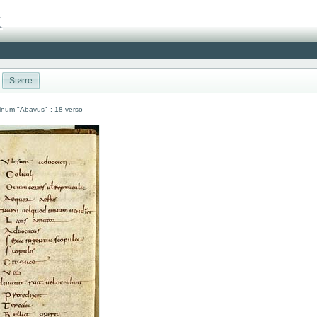
Større
atinum "Abavus"
: 18 verso