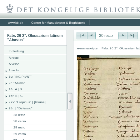
www.kb.dk
Center for Manuskripter & Boghistorie
Fabr. 26 2°: Glossarium latinum
|<
<
>
>|
"Abavus"
e-manuskripter
:
Fabr. 26 2°: Glossarium l
Indledning
A recto
A verso
1 recto
1v: "INCIPIVNT"
2r: "Abimo"
14r: A | B
16r: B | C
27v: "Crepidus" | [lakune]
28r: | "Defensio"
28 recto
28 verso
29 recto
29 verso