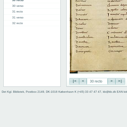
30 recto
30 verso
31 recto
31 verso
32 recto
32 verso
33 recto
33 verso
34r: D |
34v: | E
40v: E | F
46r: F |
46v: | G
48v: G | H
|<
<
>
>|
50v: H | I
59r: I | L
Det Kgl. Bibliotek, Postbox 2149, DK-1016 København K (+45) 33 47 47 47, kb@kb.dk EAN lo
62v: L | ///
Bind