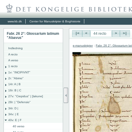
www.kb.dk
Center for Manuskripter & Boghistorie
Fabr. 26 2°: Glossarium latinum
|<
<
>
>|
"Abavus"
e-manuskripter
:
Fabr. 26 2°: Glossarium l
Indledning
A recto
A verso
1 recto
1v: "INCIPIVNT"
2r: "Abimo"
14r: A | B
16r: B | C
27v: "Crepidus" | [lakune]
28r: | "Defensio"
34r: D |
34v: | E
40v: E | F
40 verso