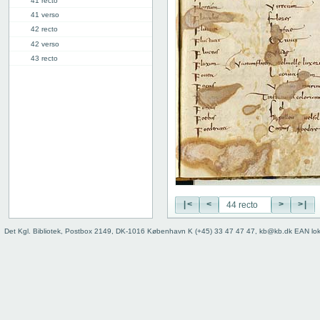
41 recto
41 verso
42 recto
42 verso
43 recto
43 verso
44 recto
44 verso
45 recto
45 verso
46r: F |
46v: | G
48v: G | H
50v: H | I
|<
<
>
>|
59r: I | L
62v: L | ///
Det Kgl. Bibliotek, Postbox 2149, DK-1016 København K (+45) 33 47 47 47, kb@kb.dk EAN lo
Bind