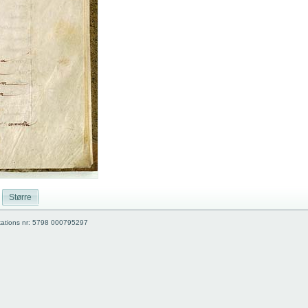
Større
kations nr: 5798 000795297