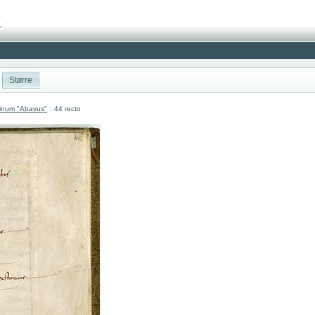
Større
atinum "Abavus"
: 44 recto