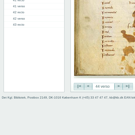
41 recto
41 verso
42 recto
42 verso
43 recto
43 verso
44 recto
44 verso
45 recto
45 verso
46r: F |
46v: | G
48v: G | H
50v: H | I
|<
<
>
>|
59r: I | L
62v: L | ///
Det Kgl. Bibliotek, Postbox 2149, DK-1016 København K (+45) 33 47 47 47, kb@kb.dk EAN lo
Bind