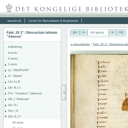
www.kb.dk
Center for Manuskripter & Boghistorie
Fabr. 26 2°: Glossarium latinum
|<
<
>
>|
"Abavus"
e-manuskripter
:
Fabr. 26 2°: Glossarium l
Indledning
A recto
A verso
1 recto
1v: "INCIPIVNT"
2r: "Abimo"
14r: A | B
16r: B | C
27v: "Crepidus" | [lakune]
28r: | "Defensio"
34r: D |
34v: | E
40v: E | F
40 verso