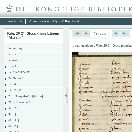
www.kb.dk
Center for Manuskripter & Boghistorie
Fabr. 26 2°: Glossarium latinum
|<
<
>
>|
"Abavus"
e-manuskripter
:
Fabr. 26 2°: Glossarium l
Indledning
A recto
A verso
1 recto
1v: "INCIPIVNT"
2r: "Abimo"
14r: A | B
16r: B | C
27v: "Crepidus" | [lakune]
28r: | "Defensio"
34r: D |
34v: | E
40v: E | F
46r: F |