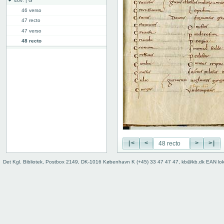
46v: | G
46 verso
47 recto
47 verso
48 recto
48v: G | H
50v: H | I
59r: I | L
62v: L | ///
Bind
|<
<
>
>|
Det Kgl. Bibliotek, Postbox 2149, DK-1016 København K (+45) 33 47 47 47, kb@kb.dk EAN lo