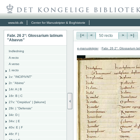
www.kb.dk
Center for Manuskripter & Boghistorie
Fabr. 26 2°: Glossarium latinum
|<
<
>
>|
"Abavus"
e-manuskripter
:
Fabr. 26 2°: Glossarium l
Indledning
A recto
A verso
1 recto
1v: "INCIPIVNT"
2r: "Abimo"
14r: A | B
16r: B | C
27v: "Crepidus" | [lakune]
28r: | "Defensio"
34r: D |
34v: | E
40v: E | F
46r: F |