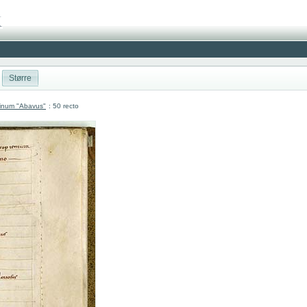
Større
atinum "Abavus"
: 50 recto