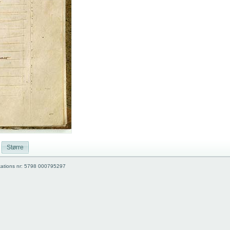
Større
kations nr: 5798 000795297