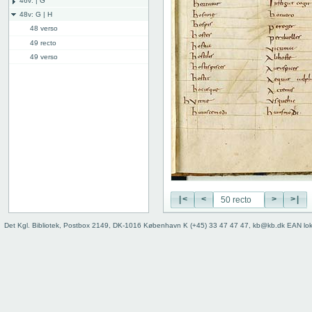
46v: | G
48v: G | H
48 verso
49 recto
49 verso
50 recto
50v: H | I
59r: I | L
62v: L | ///
Bind
|<
<
>
>|
Det Kgl. Bibliotek, Postbox 2149, DK-1016 København K (+45) 33 47 47 47, kb@kb.dk EAN lo