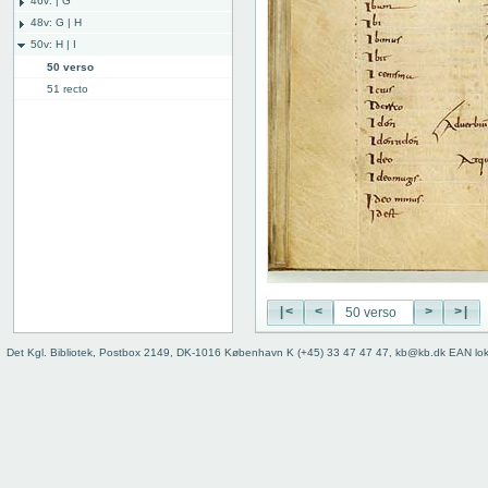
46v: | G
48v: G | H
50v: H | I
50 verso
51 recto
51 verso
52 recto
52 verso
53 recto
53 verso
54 recto
54 verso
55 recto
55 verso
56 recto
|<
<
>
>|
56 verso
Det Kgl. Bibliotek, Postbox 2149, DK-1016 København K (+45) 33 47 47 47, kb@kb.dk EAN lo
57 recto
57 verso
58 recto
58 verso
59r: I | L
62v: L | ///