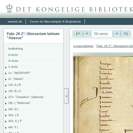
www.kb.dk
Center for Manuskripter & Boghistorie
Fabr. 26 2°: Glossarium latinum
|<
<
>
>|
"Abavus"
e-manuskripter
:
Fabr. 26 2°: Glossarium l
Indledning
A recto
A verso
1 recto
1v: "INCIPIVNT"
2r: "Abimo"
14r: A | B
16r: B | C
27v: "Crepidus" | [lakune]
28r: | "Defensio"
34r: D |
34v: | E
40v: E | F
46r: F |