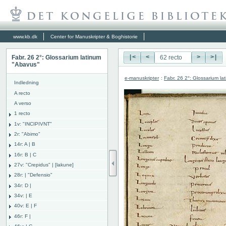
www.kb.dk
Center for Manuskripter & Boghistorie
Fabr. 26 2°: Glossarium latinum
|<
<
>
>|
"Abavus"
e-manuskripter
:
Fabr. 26 2°: Glossarium l
Indledning
A recto
A verso
1 recto
1v: "INCIPIVNT"
2r: "Abimo"
14r: A | B
16r: B | C
27v: "Crepidus" | [lakune]
28r: | "Defensio"
34r: D |
34v: | E
40v: E | F
46r: F |