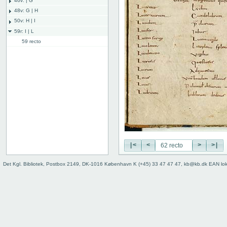
46v: | G
48v: G | H
50v: H | I
59r: I | L
59 recto
59 verso
60 recto
60 verso
61 recto
61 verso
62 recto
62v: L | ///
Bind
|<
<
>
>|
Det Kgl. Bibliotek, Postbox 2149, DK-1016 København K (+45) 33 47 47 47, kb@kb.dk EAN lo