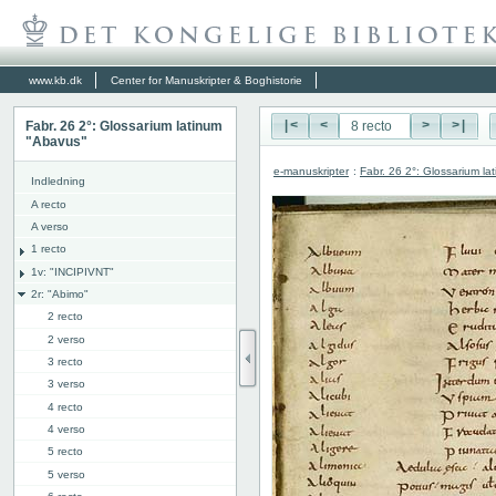
www.kb.dk
Center for Manuskripter & Boghistorie
Fabr. 26 2°: Glossarium latinum
|<
<
>
>|
"Abavus"
e-manuskripter
:
Fabr. 26 2°: Glossarium l
Indledning
A recto
A verso
1 recto
1v: "INCIPIVNT"
2r: "Abimo"
2 recto
2 verso
3 recto
3 verso
4 recto
4 verso
5 recto
5 verso