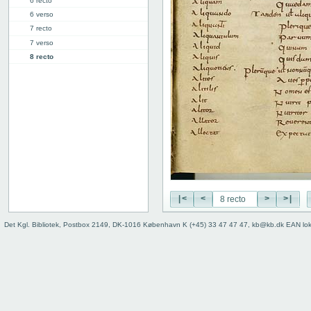
6 recto
6 verso
7 recto
7 verso
8 recto
8 verso
9 recto
9 verso
10 recto
10 verso
11 recto
11 verso
12 recto
12 verso
13 recto
|<
<
>
>|
13 verso
Det Kgl. Bibliotek, Postbox 2149, DK-1016 København K (+45) 33 47 47 47, kb@kb.dk EAN lo
14r: A | B
16r: B | C
27v: "Crepidus" | [lakune]
28r: | "Defensio"
34r: D |
34v: | E