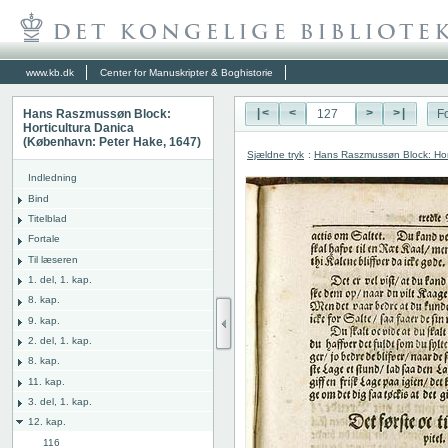
www.kb.dk
Center for Manuskripter & Boghistorie
Hans Raszmussøn Block:
|<
<
>
>|
Fo
Horticultura Danica
(København: Peter Hake, 1647)
Sjældne tryk
:
Hans Raszmussøn Block: Hor
Indledning
Bind
Titelblad
Fortale
Til læseren
1. del, 1. kap.
8. kap.
9. kap.
2. del, 1. kap.
8. kap.
11. kap.
3. del, 1. kap.
12. kap.
116