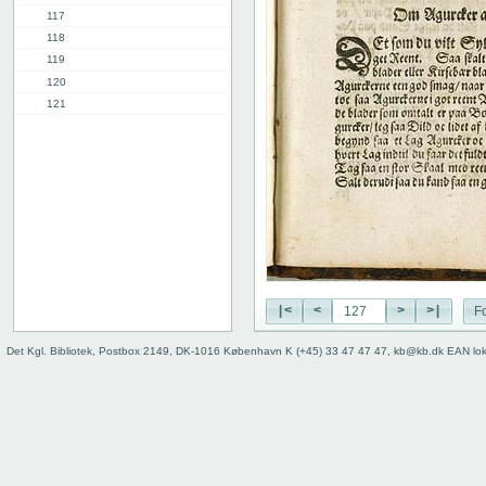
117
118
119
120
121
122
123
124
125
126
127
128
129
Indhold
|<
<
>
>|
Fo
Register
Det Kgl. Bibliotek, Postbox 2149, DK-1016 København K (+45) 33 47 47 47, kb@kb.dk EAN lo