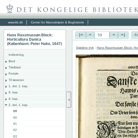
www.kb.dk
Center for Manuskripter & Boghistorie
Hans Raszmussøn Block:
|<
<
>
>|
Fo
Horticultura Danica
(København: Peter Hake, 1647)
Sjældne tryk
:
Hans Raszmussøn Block: Hor
Indledning
Bind
Titelblad
Fortale
Til læseren
1. del, 1. kap.
8. kap.
9. kap.
2. del, 1. kap.
59
60
61
62
63