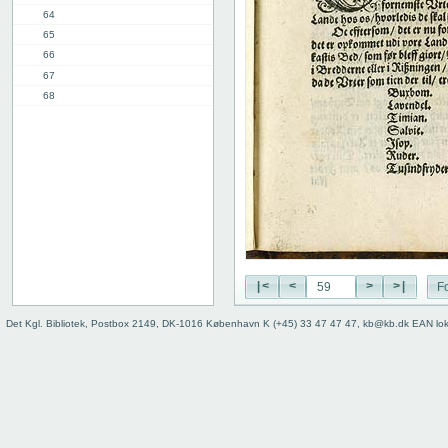
64
65
66
67
68
69
70
71
72
73
74
75
76
77
|<
<
>
>|
Fo
78
8. kap.
Det Kgl. Bibliotek, Postbox 2149, DK-1016 København K (+45) 33 47 47 47, kb@kb.dk EAN lo
11. kap.
3. del, 1. kap.
12. kap.
Indhold
Register