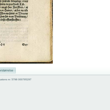
rstørrelse
kations nr: 5798 000795297