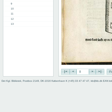
9
10
11
12
13
14
15
16
8. kap.
9. kap.
2. del, 1. kap.
8. kap.
11. kap.
3. del, 1. kap.
|<
<
>
>|
Fo
12. kap.
Indhold
Det Kgl. Bibliotek, Postbox 2149, DK-1016 København K (+45) 33 47 47 47, kb@kb.dk EAN lo
Register