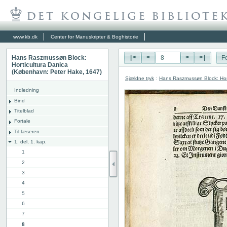
www.kb.dk
Center for Manuskripter & Boghistorie
Hans Raszmussøn Block:
|<
<
>
>|
Fo
Horticultura Danica
(København: Peter Hake, 1647)
Sjældne tryk
:
Hans Raszmussøn Block: Hor
Indledning
Bind
Titelblad
Fortale
Til læseren
1. del, 1. kap.
1
2
3
4
5
6
7
8