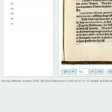
83
84
85
86
87
88
89
90
91
11. kap.
3. del, 1. kap.
12. kap.
Indhold
Register
|<
<
>
>|
Fo
Det Kgl. Bibliotek, Postbox 2149, DK-1016 København K (+45) 33 47 47 47, kb@kb.dk EAN lo