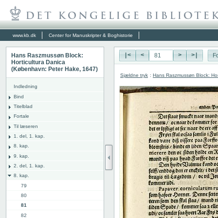
www.kb.dk
Center for Manuskripter & Boghistorie
Hans Raszmussøn Block:
|<
<
>
>|
Fo
Horticultura Danica
(København: Peter Hake, 1647)
Sjældne tryk
:
Hans Raszmussøn Block: Hor
Indledning
Bind
Titelblad
Fortale
Til læseren
1. del, 1. kap.
8. kap.
9. kap.
2. del, 1. kap.
8. kap.
79
80
81
82