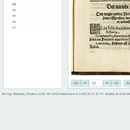
83
84
85
86
87
88
89
90
91
11. kap.
3. del, 1. kap.
12. kap.
Indhold
Register
|<
<
>
>|
Fo
Det Kgl. Bibliotek, Postbox 2149, DK-1016 København K (+45) 33 47 47 47, kb@kb.dk EAN lo