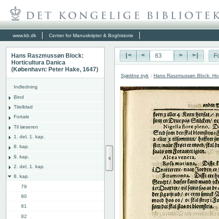
www.kb.dk
Center for Manuskripter & Boghistorie
Hans Raszmussøn Block:
|<
<
>
>|
Fo
Horticultura Danica
(København: Peter Hake, 1647)
Sjældne tryk
:
Hans Raszmussøn Block: Hor
Indledning
Bind
Titelblad
Fortale
Til læseren
1. del, 1. kap.
8. kap.
9. kap.
2. del, 1. kap.
8. kap.
79
80
81
82