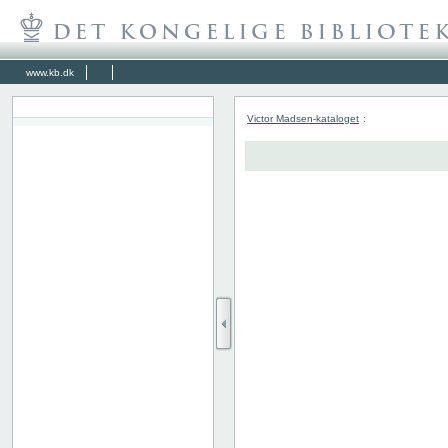
www.kb.dk
Victor Madsen-kataloget
: