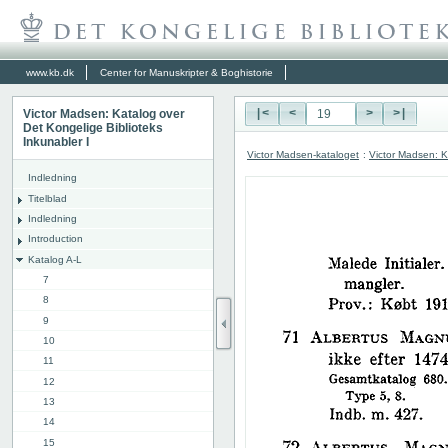
www.kb.dk
Center for Manuskripter & Boghistorie
Victor Madsen: Katalog over
|<
<
>
>|
Det Kongelige Biblioteks
Inkunabler I
Victor Madsen-kataloget
:
Victor Madsen: K
Indledning
Titelblad
Indledning
Introduction
Katalog A-L
7
8
9
10
11
12
13
14
15