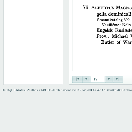
38
39
40
41
42
43
44
45
46
47
48
49
50
|<
<
>
>|
51
52
Det Kgl. Bibliotek, Postbox 2149, DK-1016 København K (+45) 33 47 47 47, kb@kb.dk EAN lo
53
54
55
56
57
58
59